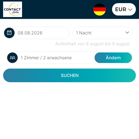
EUR
Aufenthalt von
8 august
bis
9 august
1 Zimmer / 2 erwachsene
Ändern